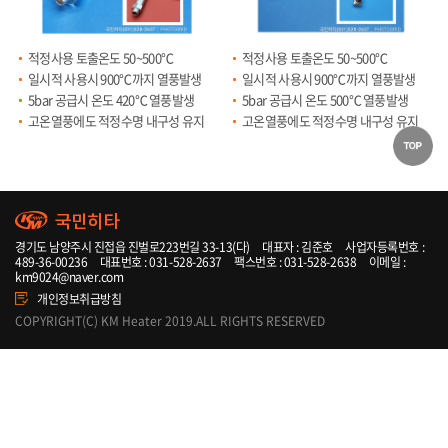
적정사용 토출온도 50~500℃
적정사용 토출온도 50~500℃
일시적 사용시 900℃까지 열풍발생
일시적 사용시 900℃까지 열풍발생
5bar 공급시 온도 420℃ 열풍발생
5bar 공급시 온도 500℃ 열풍발생
고온열풍에도 적정수명 내구성 유지
고온열풍에도 적정수명 내구성 유지
경기도 남양주시 진접읍 진벌로223번길 33-13(다)
대표자 : 김준호
사업자등록번호 :
489-36-00236
대표번호 : 031-528-2637
팩스번호 : 031-528-2638
이메일 :
km9024@naver.com
개인정보취급방침
COPYRIGHT(C) KM Heater 2019.ALL RIGHTS RESERVED