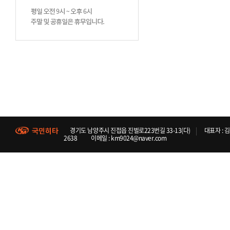
경기도 남양주시 진접읍 진벌로223번길 33-13(다)
대표자 : 
2638
이메일 : km9024@naver.com