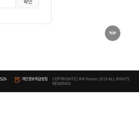
528-
개인정보취급방침
COPYRIGHT(C) KM Heater 2019.ALL RIGHTS
RESERVED